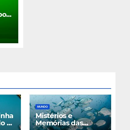
box
MUNDO
inha
Mistérios e
o 50
Memórias das