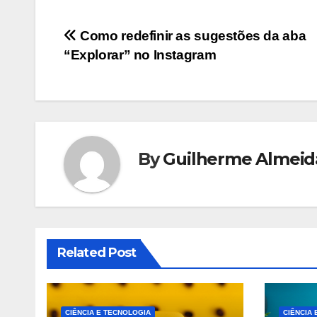
Navegação
Como redefinir as sugestões da aba
“Explorar” no Instagram
de
artigos
By
Guilherme Almeid
Related Post
CIÊNCIA E TECNOLOGIA
CIÊNCIA