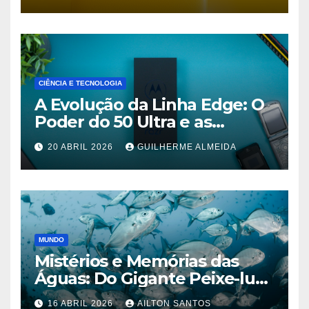
CIÊNCIA E TECNOLOGIA
A Evolução da Linha Edge: O
Poder do 50 Ultra e as
Promessas do 70 Pro
20 ABRIL 2026
GUILHERME ALMEIDA
MUNDO
Mistérios e Memórias das
Águas: Do Gigante Peixe-lua
aos Lagos de Nova York
16 ABRIL 2026
AILTON SANTOS