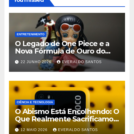
You missed
ENTRETENIMENTO
O Legado de One Piece e a
Nova Fórmula de Ouro do
Streaming
22 JUNHO 2026
EVERALDO SANTOS
CIÊNCIA E TECNOLOGIA
O Abismo Está Encolhendo: O
Que Realmente Sacrificamos
em Celulares Baratos Hoje
12 MAIO 2026
EVERALDO SANTOS