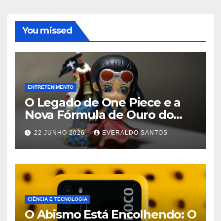
You missed
ENTRETENIMENTO
O Legado de One Piece e a
Nova Fórmula de Ouro do
Streaming
22 JUNHO 2026
EVERALDO SANTOS
CIÊNCIA E TECNOLOGIA
O Abismo Está Encolhendo: O