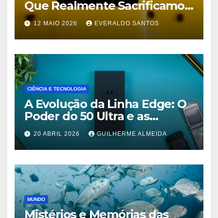
Que Realmente Sacrificamos
em Celulares Baratos Hoje
12 MAIO 2026
EVERALDO SANTOS
CIÊNCIA E TECNOLOGIA
A Evolução da Linha Edge: O
Poder do 50 Ultra e as
Promessas do 70 Pro
20 ABRIL 2026
GUILHERME ALMEIDA
MUNDO
Mistérios e Memórias das