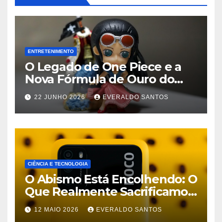
ENTRETENIMENTO
O Legado de One Piece e a
Nova Fórmula de Ouro do
Streaming
22 JUNHO 2026
EVERALDO SANTOS
CIÊNCIA E TECNOLOGIA
O Abismo Está Encolhendo: O
Que Realmente Sacrificamos
em Celulares Baratos Hoje
12 MAIO 2026
EVERALDO SANTOS