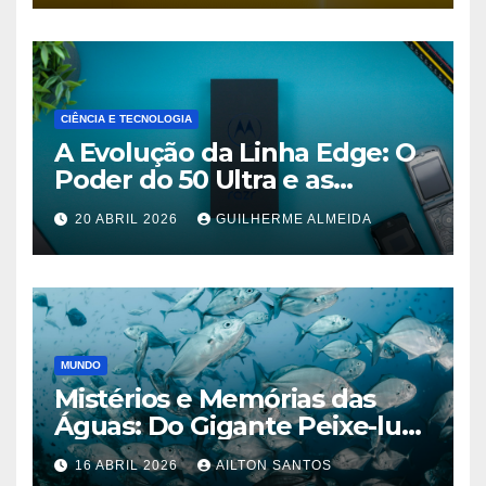
CIÊNCIA E TECNOLOGIA
A Evolução da Linha Edge: O
Poder do 50 Ultra e as
Promessas do 70 Pro
20 ABRIL 2026
GUILHERME ALMEIDA
MUNDO
Mistérios e Memórias das
Águas: Do Gigante Peixe-lua
aos Lagos de Nova York
16 ABRIL 2026
AILTON SANTOS