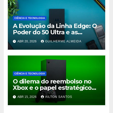
CIÊNCIA E TECNOLOGIA
A Evolução da Linha Edge: O
Poder do 50 Ultra e as
Promessas do 70 Pro
ABR 20, 2026
GUILHERME ALMEIDA
CIÊNCIA E TECNOLOGIA
O dilema do reembolso no
Xbox e o papel estratégico
do Game Pass no mercado
ABR 15, 2026
AILTON SANTOS