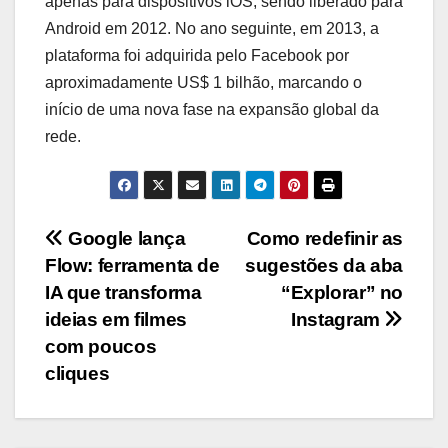
apenas para dispositivos iOS, sendo liberado para
Android em 2012. No ano seguinte, em 2013, a
plataforma foi adquirida pelo Facebook por
aproximadamente US$ 1 bilhão, marcando o
início de uma nova fase na expansão global da
rede.
Navegação
Google lança
Como redefinir as
Flow: ferramenta de
sugestões da aba
de
IA que transforma
“Explorar” no
artigos
ideias em filmes
Instagram
com poucos
cliques