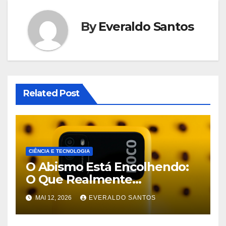
By
Everaldo Santos
Related Post
CIÊNCIA E TECNOLOGIA
O Abismo Está Encolhendo:
O Que Realmente
Sacrificamos em Celulares
MAI 12, 2026
EVERALDO SANTOS
Baratos Hoje