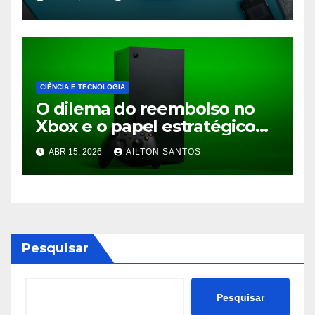
CIÊNCIA E TECNOLOGIA
O dilema do reembolso no
Xbox e o papel estratégico
do Game Pass no mercado
ABR 15, 2026
AILTON SANTOS
Pesquisar
Pesquisar