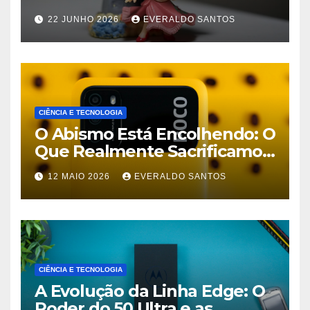
Streaming
22 JUNHO 2026
EVERALDO SANTOS
CIÊNCIA E TECNOLOGIA
O Abismo Está Encolhendo: O
Que Realmente Sacrificamos
em Celulares Baratos Hoje
12 MAIO 2026
EVERALDO SANTOS
CIÊNCIA E TECNOLOGIA
A Evolução da Linha Edge: O
Poder do 50 Ultra e as