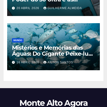
Promessas do 70 Pro
20 ABRIL 2026
GUILHERME ALMEIDA
MUNDO
Mistérios e Memórias das
Águas: Do Gigante Peixe-lua
aos Lagos de Nova York
16 ABRIL 2026
AILTON SANTOS
Monte Alto Agora