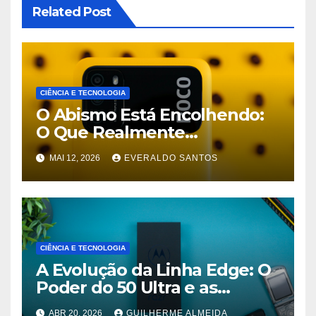
Related Post
CIÊNCIA E TECNOLOGIA
O Abismo Está Encolhendo:
O Que Realmente
Sacrificamos em Celulares
MAI 12, 2026
EVERALDO SANTOS
Baratos Hoje
CIÊNCIA E TECNOLOGIA
A Evolução da Linha Edge: O
Poder do 50 Ultra e as
Promessas do 70 Pro
ABR 20, 2026
GUILHERME ALMEIDA